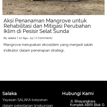
Aksi Penanaman Mangrove untuk
Rehabilitasi dan Mitigasi Perubahan
Iklim di Pesisir Selat Sunda
By
salaka
|
22
Agu, 24
|
0 Comments
Mangrove merupakan ekosistem yang menjadi salah
indikator dalam penerapan strategi…
Salaka
Hubungi Kami
Yayasan SALAKA berperan
Jl. Bhayangkara
Komplek ABRI Blok G
dalam pelestarian lingkungan