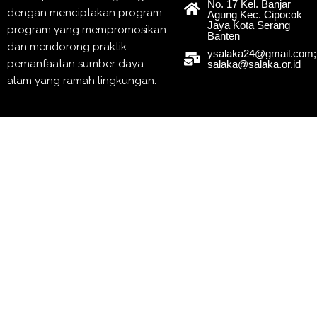
No. 17 Kel. Banjar
dengan menciptakan program-
Agung Kec. Cipocok
Jaya Kota Serang
program yang mempromosikan
Banten
dan mendorong praktik
ysalaka24@gmail.com;
pemanfaatan sumber daya
salaka@salaka.or.id
alam yang ramah lingkungan.