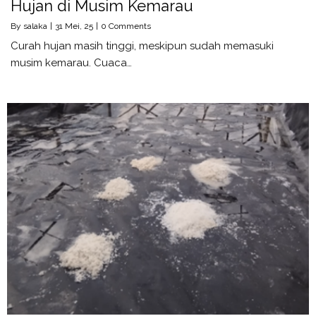
Hujan di Musim Kemarau
By
salaka
|
31
Mei, 25
|
0 Comments
Curah hujan masih tinggi, meskipun sudah memasuki
musim kemarau. Cuaca…