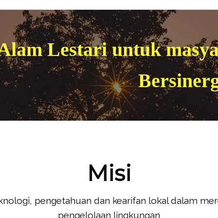
Alam Lestari untuk masya
Bersinerg
Misi
ologi, pengetahuan dan kearifan lokal dalam mere
pengelolaan lingkungan