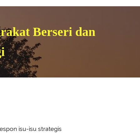
rakat Berseri dan
i
spon isu-isu strategis